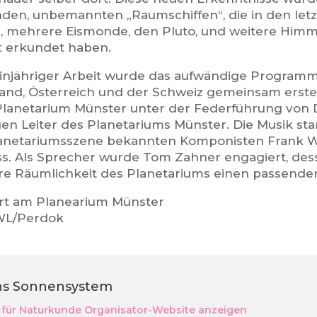
en, unbemannten „Raumschiffen“, die in den letz
 mehrere Eismonde, den Pluto, und weitere Himm
rt erkundet haben.
einjähriger Arbeit wurde das aufwändige Programm
and, Österreich und der Schweiz gemeinsam erstel
lanetarium Münster unter der Federführung von D
en Leiter des Planetariums Münster. Die Musik st
lanetariumsszene bekannten Komponisten Frank Wol
ss. Als Sprecher wurde Tom Zahner engagiert, des
e Räumlichkeit des Planetariums einen passenden
rt am Planearium Münster
LWL/Perdok
ins Sonnensystem
für Naturkunde
Organisator-Website anzeigen