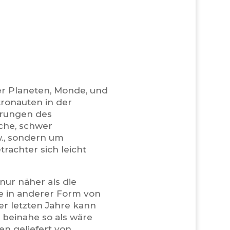
r Planeten, Monde, und
ronauten in der
hrungen des
che, schwer
w., sondern um
rachter sich leicht
nur näher als die
ie in anderer Form von
er letzten Jahre kann
, beinahe so als wäre
en geliefert von