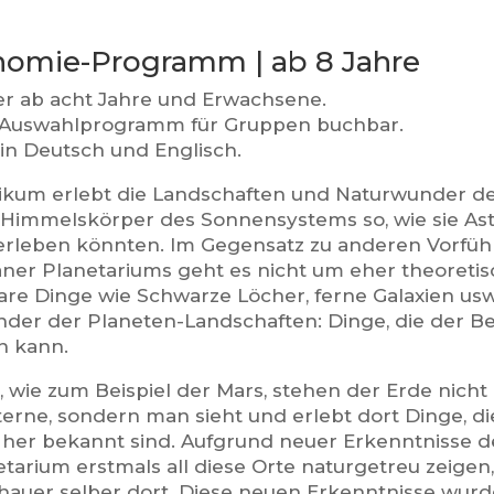
nomie-Programm | ab 8 Jahre
er ab acht Jahre und Erwachsene.
 Auswahlprogramm für Gruppen buchbar.
in Deutsch und Englisch.
ikum erlebt die Landschaften und Naturwunder de
Himmelskörper des Sonnensystems so, wie sie Ast
erleben könnten. Im Gegensatz zu anderen Vorfü
ner Planetariums geht es nicht um eher theoretis
bare Dinge wie Schwarze Löcher, ferne Galaxien us
der der Planeten-Landschaften: Dinge, die der Bet
n kann.
 wie zum Beispiel der Mars, stehen der Erde nicht 
terne, sondern man sieht und erlebt dort Dinge, d
 her bekannt sind. Aufgrund neuer Erkenntnisse d
tarium erstmals all diese Orte naturgetreu zeigen
hauer selber dort. Diese neuen Erkenntnisse wurd