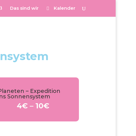
Das sind wir
Kalender
ensystem
Planeten – Expedition
ins Sonnensystem
4€ – 10€