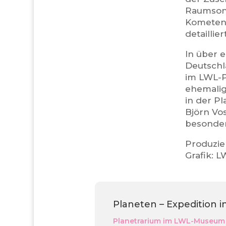
Raumsond
Kometen,
detaillie
In über 
Deutschl
im LWL-P
ehemalig
in der P
Björn Vo
besonder
Produzie
Grafik: 
Planeten – Expedition 
Planetrarium im LWL-Museum 