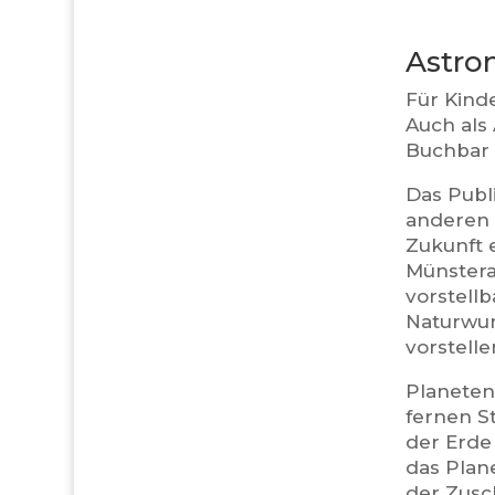
Astro
Für Kind
Auch als
Buchbar 
Das Publ
anderen 
Zukunft 
Münstera
vorstell
Naturwun
vorstelle
Planeten,
fernen S
der Erde
das Plane
der Zusc