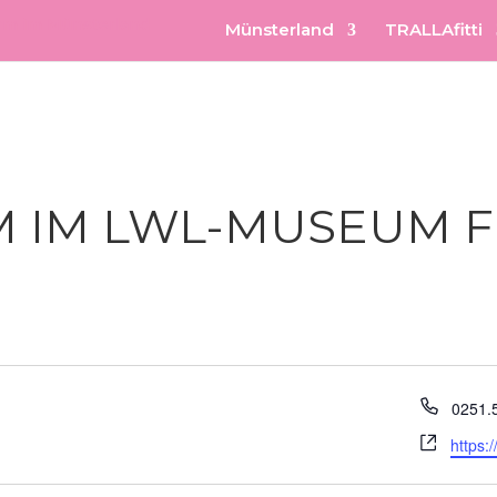
Münsterland
TRALLAfitti
M IM LWL-MUSEUM 
Telefo
0251.
Webse
https