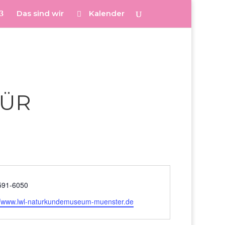
Das sind wir
Kalender
FÜR
n
591-6050
ite
://www.lwl-naturkundemuseum-muenster.de