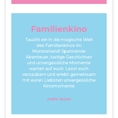
Familienkino
Taucht ein in die magische Welt
des Familienkinos im
Münsterland! Spannende
Abenteuer, lustige Geschichten
und unvergessliche Momente
warten auf euch. Lasst euch
verzaubern und erlebt gemeinsam
mit euren Liebsten unvergessliche
Kinomomente
mehr lesen