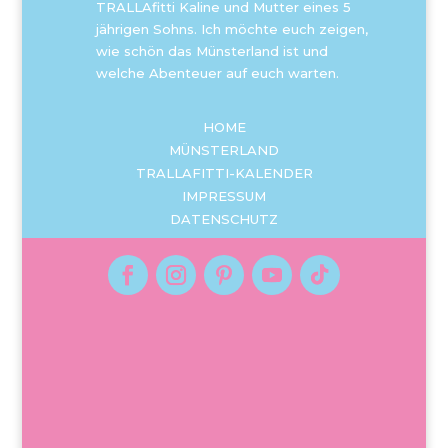
TRALLAfitti Kaline und Mutter eines 5
jährigen Sohns. Ich möchte euch zeigen,
wie schön das Münsterland ist und
welche Abenteuer auf euch warten.
HOME
MÜNSTERLAND
TRALLAFITTI-KALENDER
IMPRESSUM
DATENSCHUTZ