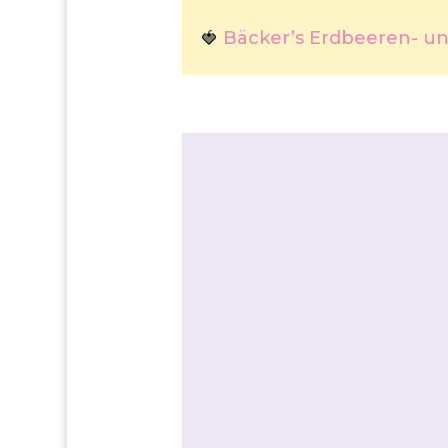
Bäcker’s Erdbeeren- u
🍓