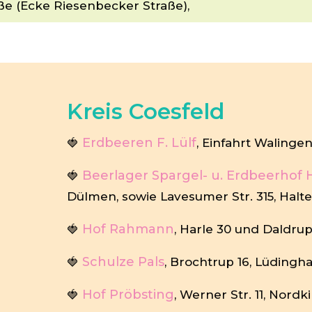
aße (Ecke Riesenbecker Straße),
Kreis Coesfeld
Erdbeeren F. Lülf
🍓
, Einfahrt Walingen
Beerlager Spargel- u. Erdbeerhof H
🍓
Dülmen, sowie Lavesumer Str. 315, Hal
Hof Rahmann
🍓
, Harle 30 und Daldrup
Schulze Pals
🍓
, Brochtrup 16, Lüdingh
Hof Pröbsting
🍓
, Werner Str. 11, Nord