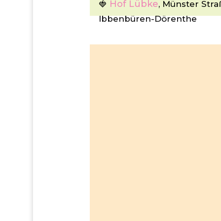
Hof Lübke
🍓
, Münster Str
Ibbenbüren-Dörenthe