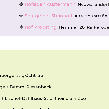
Hofladen Austermann
🍓
, Neuwarendorf
Spargelhof Steinhoff
🍓
, Alte Holzstraße
Hof Pröpsting
🍓
, Hemmer 28, Rinkerod
nbergerstr., Ochtrup
agels Damm, Riesenbeck
eihbischof-Dahlhaus-Str., Rheine am Zoo