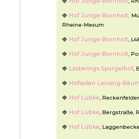
Hof Junge-Bornholt
🍓
, R
Hof Junge-Bornholt,
🍓
Mü
Rheine-Mesum
Hof Junge-Bornholt
🍓
, L
Hof Junge-Bornholt
🍓
, P
Lasterings Spargelhof
🍓
, 
Hofladen Lensing-Bäu
🍓
Hof Lübke
🍓
, Reckenfelde
Hof Lübke
🍓
, Bergstraße,
Hof Lübke
🍓
, Laggenbeck