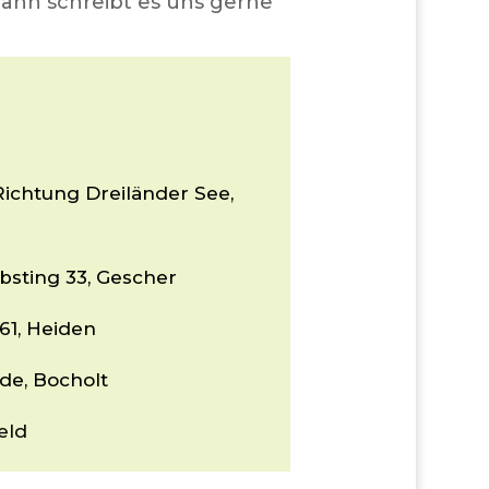
Dann schreibt es uns gerne
Richtung Dreiländer See,
bsting 33, Gescher
 61, Heiden
ide, Bocholt
eld