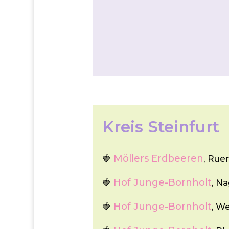
Kreis Steinfurt
Möllers Erdbeeren
🍓
, Rue
Hof Junge-Bornholt
🍓
, N
Hof Junge-Bornholt
🍓
, W