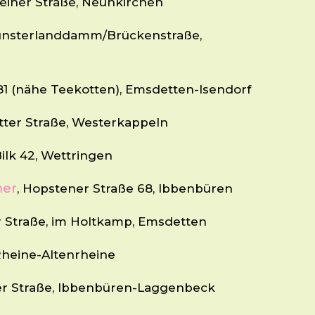
heiner Straße, Neunkirchen
nsterlanddamm/Brückenstraße,
481 (nähe Teekotten), Emsdetten-Isendorf
otter Straße, Westerkappeln
Bilk 42, Wettringen
mer
, Hopstener Straße 68, Ibbenbüren
r Straße, im Holtkamp, Emsdetten
 Rheine-Altenrheine
er Straße, Ibbenbüren-Laggenbeck