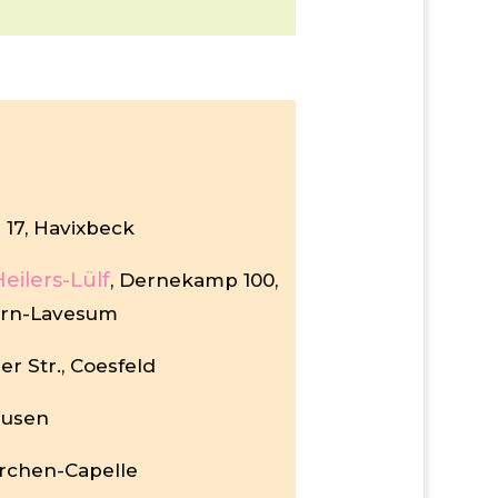
 17, Havixbeck
eilers-Lülf
, Dernekamp 100,
tern-Lavesum
er Str., Coesfeld
ausen
kirchen-Capelle