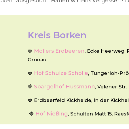
ücken rausgesucht. Haben wir eins vergessen? 
Kreis Borken
Möllers Erdbeeren
🍓
, Ecke Heerweg, 
Gronau
Hof Schulze Scholle
🍓
, Tungerloh-Prö
Spargelhof Hussmann
🍓
, Velener Str.
🍓 Erdbeerfeld Kickheide, In der Kickhe
Hof Nießing
🍓
, Schulten Matt 15, Raesf