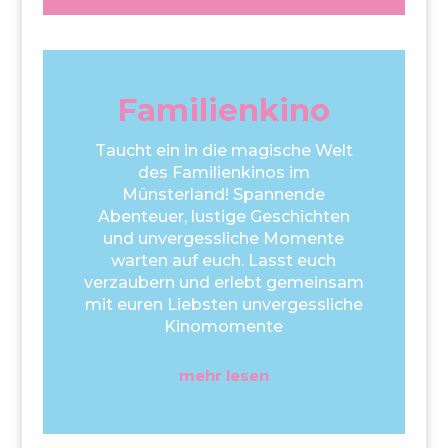
Familienkino
Taucht ein in die magische Welt
des Familienkinos im
Münsterland! Spannende
Abenteuer, lustige Geschichten
und unvergessliche Momente
warten auf euch. Lasst euch
verzaubern und erlebt gemeinsam
mit euren Liebsten unvergessliche
Kinomomente
mehr lesen