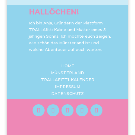
HALLÖCHEN!
Ich bin Anja, Gründerin der Plattform
TRALLAfitti Kaline und Mutter eines 5
jährigen Sohns. Ich möchte euch zeigen,
wie schön das Münsterland ist und
welche Abenteuer auf euch warten.
HOME
MÜNSTERLAND
TRALLAFITTI-KALENDER
IMPRESSUM
DATENSCHUTZ