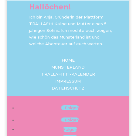
Hallöchen!
Ich bin Anja, Gründerin der Plattform
TRALLAfitti Kaline und Mutter eines 5
jährigen Sohns. Ich möchte euch zeigen,
wie schön das Münsterland ist und
welche Abenteuer auf euch warten.
HOME
MÜNSTERLAND
TRALLAFITTI-KALENDER
IMPRESSUM
DATENSCHUTZ
Folgen
Folgen
Folgen