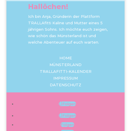
Hallöchen!
Ich bin Anja, Gründerin der Plattform
TRALLAfitti Kaline und Mutter eines 5
jährigen Sohns. Ich möchte euch zeigen,
wie schön das Münsterland ist und
welche Abenteuer auf euch warten.
HOME
MÜNSTERLAND
TRALLAFITTI-KALENDER
IMPRESSUM
DATENSCHUTZ
Folgen
Folgen
Folgen