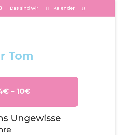
Das sind wir
Kalender
or Tom
4€ – 10€
ins Ungewisse
hre