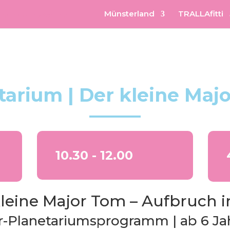
Münsterland
TRALLAfitti
tarium | Der kleine Maj
10.30 - 12.00
kleine Major Tom – Aufbruch 
r-Planetariumsprogramm | ab 6 Ja