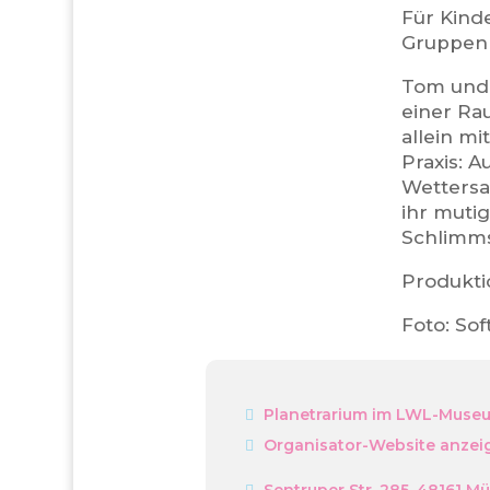
Für Kind
Gruppen
Tom und 
einer Ra
allein m
Praxis: A
Wettersat
ihr mutig
Schlimms
Produkti
Foto: So
Planetrarium im LWL-Museu
Organisator-Website anzei
Sentruper Str. 285, 48161 M