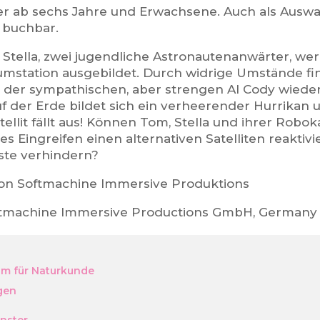
er ab sechs Jahre und Erwachsene. Auch als Ausw
 buchbar.
Stella, zwei jugendliche Astronautenanwärter, wer
umstation ausgebildet. Durch widrige Umstände find
it der sympathischen, aber strengen AI Cody wiede
uf der Erde bildet sich ein verheerender Hurrikan 
ellit fällt aus! Können Tom, Stella und ihrer Robo
es Eingreifen einen alternativen Satelliten reaktiv
te verhindern?
on Softmachine Immersive Produktions
ftmachine Immersive Productions GmbH, Germany
m für Naturkunde
gen
ünster