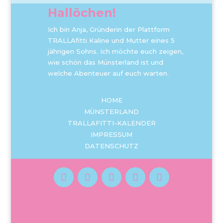
Hallöchen!
Ich bin Anja, Gründerin der Plattform
TRALLAfitti Kaline und Mutter eines 5
jährigen Sohns. Ich möchte euch zeigen,
wie schön das Münsterland ist und
welche Abenteuer auf euch warten.
HOME
MÜNSTERLAND
TRALLAFITTI-KALENDER
IMPRESSUM
DATENSCHUTZ