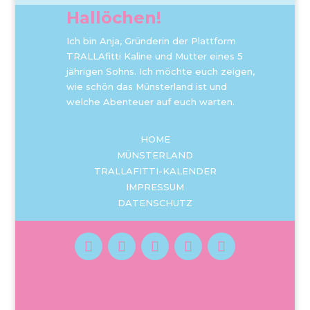
Hallöchen!
Ich bin Anja, Gründerin der Plattform
TRALLAfitti Kaline und Mutter eines 5
jährigen Sohns. Ich möchte euch zeigen,
wie schön das Münsterland ist und
welche Abenteuer auf euch warten.
HOME
MÜNSTERLAND
TRALLAFITTI-KALENDER
IMPRESSUM
DATENSCHUTZ