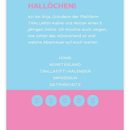
HALLÖCHEN!
Ich bin Anja, Gründerin der Plattform
TRALLAfitti Kaline und Mutter eines 5
jährigen Sohns. Ich möchte euch zeigen,
wie schön das Münsterland ist und
welche Abenteuer auf euch warten.
HOME
MÜNSTERLAND
TRALLAFITTI-KALENDER
IMPRESSUM
DATENSCHUTZ