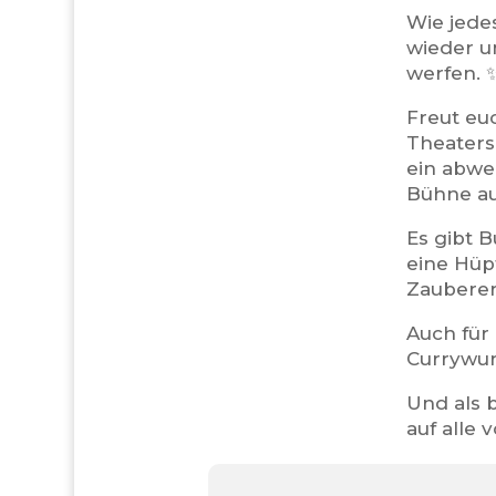
Wie jedes
wieder un
werfen. 
Freut eu
Theater
ein abwe
Bühne au
Es gibt 
eine Hüp
Zauberer
Auch für 
Currywurs
Und als 
auf alle 