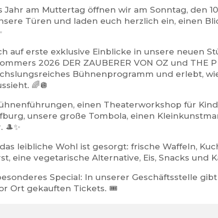
 Jahr am Muttertag öffnen wir am Sonntag, den 10. 
sere Türen und laden euch herzlich ein, einen Blic
✨
ch auf erste exklusive Einblicke in unsere neuen S
sommers 2026 DER ZAUBERER VON OZ und THE P
chslungsreiches Bühnenprogramm und erlebt, wie 
ssieht. 🌈🪩
Bühnenführungen, einen Theaterworkshop für Kind
fburg, unsere große Tombola, einen Kleinkunstma
. 🎩✨
das leibliche Wohl ist gesorgt: frische Waffeln, Ku
t, eine vegetarische Alternative, Eis, Snacks und K
besonderes Special: In unserer Geschäftsstelle gib
vor Ort gekauften Tickets. 🎟️