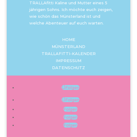
TRALLAfitti Kaline und Mutter eines 5
jährigen Sohns. Ich möchte euch zeigen,
wie schön das Münsterland ist und
welche Abenteuer auf euch warten.
HOME
MÜNSTERLAND
TRALLAFITTI-KALENDER
IMPRESSUM
DATENSCHUTZ
Folgen
Folgen
Folgen
Folgen
Folgen