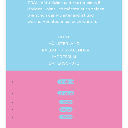
TRALLAfitti Kaline und Mutter eines 5
jährigen Sohns. Ich möchte euch zeigen,
wie schön das Münsterland ist und
welche Abenteuer auf euch warten.
HOME
MÜNSTERLAND
TRALLAFITTI-KALENDER
IMPRESSUM
DATENSCHUTZ
Folgen
Folgen
Folgen
Folgen
Folgen