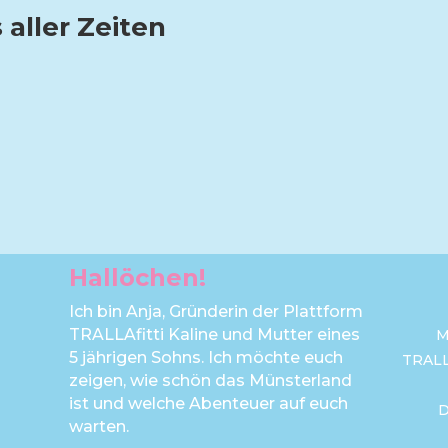
 aller Zeiten
Hallöchen!
Ich bin Anja, Gründerin der Plattform
TRALLAfitti Kaline und Mutter eines
M
5 jährigen Sohns. Ich möchte euch
TRAL
zeigen, wie schön das Münsterland
ist und welche Abenteuer auf euch
warten.