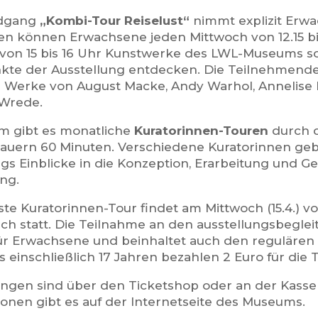
dgang
„Kombi-Tour Reiselust“
nimmt explizit Erwac
en können Erwachsene jeden Mittwoch von 12.15 bis
von 15 bis 16 Uhr Kunstwerke des LWL-Museums s
te der Ausstellung entdecken. Die Teilnehmende
Werke von August Macke, Andy Warhol, Annelise
Wrede.
 gibt es monatliche
Kuratorinnen-Touren
durch d
auern 60 Minuten. Verschiedene Kuratorinnen g
s Einblicke in die Konzeption, Erarbeitung und Ge
ung.
te Kuratorinnen-Tour findet am Mittwoch (15.4.) von
isch statt. Die Teilnahme an den ausstellungsbegle
für Erwachsene und beinhaltet auch den regulären
s einschließlich 17 Jahren bezahlen 2 Euro für die
gen sind über den Ticketshop oder an der Kasse
ionen gibt es auf der Internetseite des Museums.