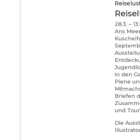
Reiselus
Reise
28.3. – 1
Ans Meer
Kuschelh
Septembe
Ausstell
Entdecku
Jugendli
in den G
Piene und
Mitmachs
Briefen d
Zusammen
und Tour
Die Auss
Illustra