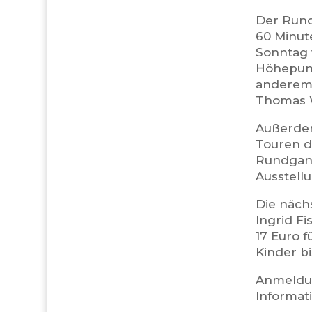
Der Run
60 Minut
Sonntag 
Höhepunk
anderem 
Thomas 
Außerdem
Touren d
Rundgang
Ausstell
Die nächs
Ingrid F
17 Euro 
Kinder bi
Anmeldun
Informat