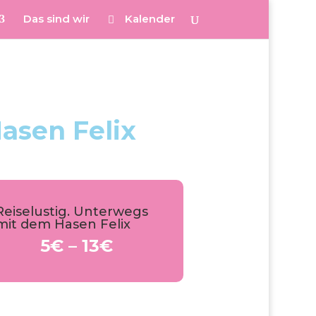
Das sind wir
Kalender
asen Felix
Reiselustig. Unterwegs
mit dem Hasen Felix
5€ – 13€