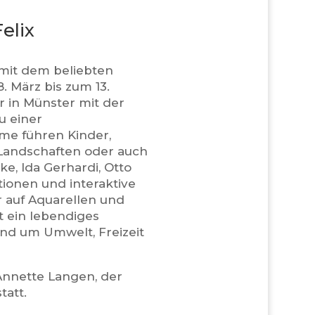
elix
 mit dem beliebten
. März bis zum 13.
 in Münster mit der
u einer
me führen Kinder,
 Landschaften oder auch
e, Ida Gerhardi, Otto
tionen und interaktive
r auf Aquarellen und
t ein lebendiges
nd um Umwelt, Freizeit
Annette Langen, der
tatt.