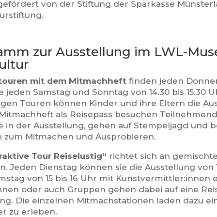
gefördert von der Stiftung der Sparkasse Münsterla
urstiftung.
amm zur Ausstellung im LWL-Mus
ultur
touren mit dem Mitmachheft
finden jeden Donners
e jeden Samstag und Sonntag von 14.30 bis 15.30 Uh
igen Touren können Kinder und ihre Eltern die Au
Mitmachheft als Reisepass besuchen Teilnehmen
le in der Ausstellung, gehen auf Stempeljagd und 
n zum Mitmachen und Ausprobieren.
raktive Tour Reiselustig“
richtet sich an gemischt
n. Jeden Dienstag können sie die Ausstellung von 1
mstag von 15 bis 16 Uhr mit Kunstvermittler:innen 
nnen oder auch Gruppen gehen dabei auf eine Rei
ung. Die einzelnen Mitmachstationen laden dazu ei
er zu erleben.