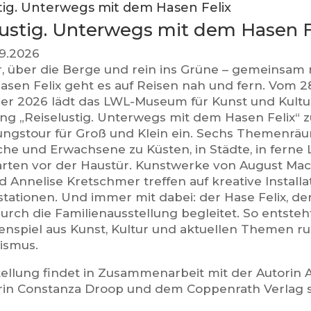
tig. Unterwegs mit dem Hasen Felix
lustig. Unterwegs mit dem Hasen F
3.9.2026
, über die Berge und rein ins Grüne – gemeinsam
asen Felix geht es auf Reisen nah und fern. Vom 28
r 2026 lädt das LWL-Museum für Kunst und Kultur
ung „Reiselustig. Unterwegs mit dem Hasen Felix“ z
ngstour für Groß und Klein ein. Sechs Themenräu
che und Erwachsene zu Küsten, in Städte, in ferne
arten vor der Haustür. Kunstwerke von August Mack
 Annelise Kretschmer treffen auf kreative Installa
tationen. Und immer mit dabei: der Hase Felix, de
urch die Familienausstellung begleitet. So entsteh
spiel aus Kunst, Kultur und aktuellen Themen ru
ismus.
tellung findet in Zusammenarbeit mit der Autorin 
torin Constanza Droop und dem Coppenrath Verlag s