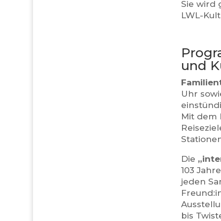
Sie wird 
LWL-Kult
Progr
und K
Familien
Uhr sowi
einstünd
Mit dem 
Reisezie
Statione
Die
„inte
103 Jahre
jeden Sa
Freund:i
Ausstell
bis Twist