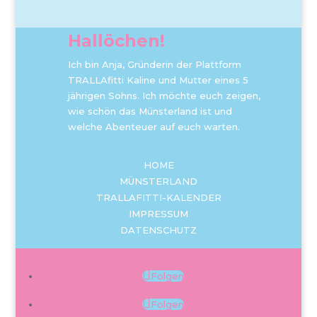
Hallöchen!
Ich bin Anja, Gründerin der Plattform
TRALLAfitti Kaline und Mutter eines 5
jährigen Sohns. Ich möchte euch zeigen,
wie schön das Münsterland ist und
welche Abenteuer auf euch warten.
HOME
MÜNSTERLAND
TRALLAFITTI-KALENDER
IMPRESSUM
DATENSCHUTZ
Folgen
Folgen