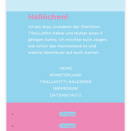
Hallöchen!
Ich bin Anja, Gründerin der Plattform
TRALLAfitti Kaline und Mutter eines 5
jährigen Sohns. Ich möchte euch zeigen,
wie schön das Münsterland ist und
welche Abenteuer auf euch warten.
HOME
MÜNSTERLAND
TRALLAFITTI-KALENDER
IMPRESSUM
DATENSCHUTZ
Folgen
Folgen