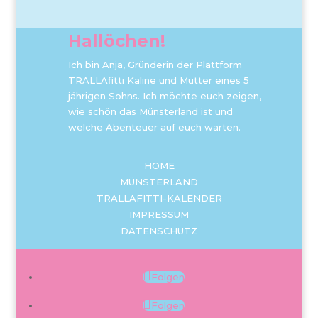
Hallöchen!
Ich bin Anja, Gründerin der Plattform
TRALLAfitti Kaline und Mutter eines 5
jährigen Sohns. Ich möchte euch zeigen,
wie schön das Münsterland ist und
welche Abenteuer auf euch warten.
HOME
MÜNSTERLAND
TRALLAFITTI-KALENDER
IMPRESSUM
DATENSCHUTZ
Folgen
Folgen