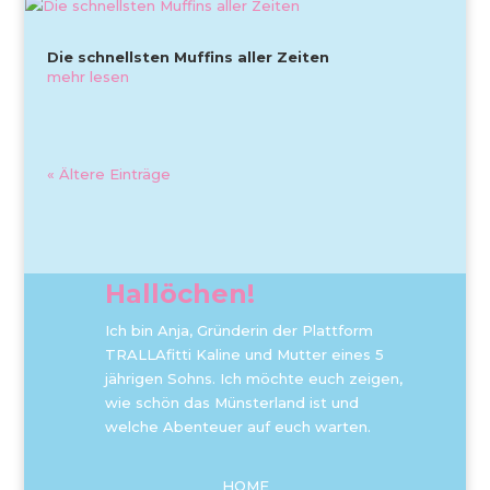
Die schnellsten Muffins aller Zeiten
mehr lesen
« Ältere Einträge
Hallöchen!
Ich bin Anja, Gründerin der Plattform
TRALLAfitti Kaline und Mutter eines 5
jährigen Sohns. Ich möchte euch zeigen,
wie schön das Münsterland ist und
welche Abenteuer auf euch warten.
HOME