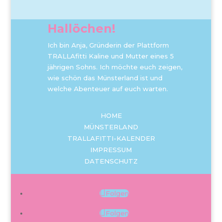
Hallöchen!
Ich bin Anja, Gründerin der Plattform
TRALLAfitti Kaline und Mutter eines 5
jährigen Sohns. Ich möchte euch zeigen,
wie schön das Münsterland ist und
welche Abenteuer auf euch warten.
HOME
MÜNSTERLAND
TRALLAFITTI-KALENDER
IMPRESSUM
DATENSCHUTZ
Folgen
Folgen