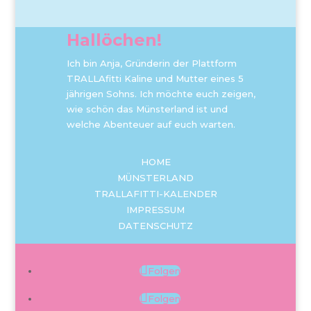
Hallöchen!
Ich bin Anja, Gründerin der Plattform
TRALLAfitti Kaline und Mutter eines 5
jährigen Sohns. Ich möchte euch zeigen,
wie schön das Münsterland ist und
welche Abenteuer auf euch warten.
HOME
MÜNSTERLAND
TRALLAFITTI-KALENDER
IMPRESSUM
DATENSCHUTZ
Folgen
Folgen