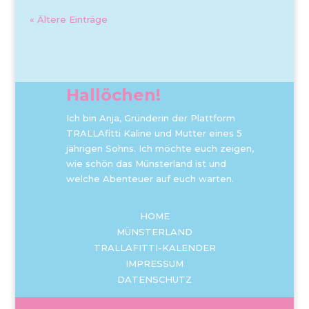
« Ältere Einträge
Hallöchen!
Ich bin Anja, Gründerin der Plattform
TRALLAfitti Kaline und Mutter eines 5
jährigen Sohns. Ich möchte euch zeigen,
wie schön das Münsterland ist und
welche Abenteuer auf euch warten.
HOME
MÜNSTERLAND
TRALLAFITTI-KALENDER
IMPRESSUM
DATENSCHUTZ