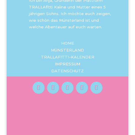
Ich bin Anja, Gründerin der Plattform
TRALLAfitti Kaline und Mutter eines 5
jährigen Sohns. Ich möchte euch zeigen,
wie schön das Münsterland ist und
welche Abenteuer auf euch warten.
HOME
MÜNSTERLAND
TRALLAFITTI-KALENDER
IMPRESSUM
DATENSCHUTZ