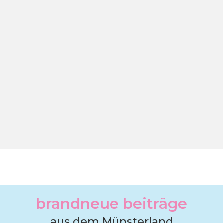
brandneue beiträge
aus dem Münsterland