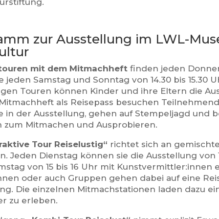
urstiftung.
amm zur Ausstellung im LWL-Mus
ultur
touren mit dem Mitmachheft
finden jeden Donners
e jeden Samstag und Sonntag von 14.30 bis 15.30 Uh
igen Touren können Kinder und ihre Eltern die Au
Mitmachheft als Reisepass besuchen Teilnehmen
le in der Ausstellung, gehen auf Stempeljagd und 
n zum Mitmachen und Ausprobieren.
raktive Tour Reiselustig“
richtet sich an gemischt
n. Jeden Dienstag können sie die Ausstellung von 1
mstag von 15 bis 16 Uhr mit Kunstvermittler:innen 
nnen oder auch Gruppen gehen dabei auf eine Rei
ung. Die einzelnen Mitmachstationen laden dazu ei
er zu erleben.