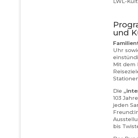
LWL-Kult
Progr
und K
Familien
Uhr sowi
einstünd
Mit dem 
Reisezie
Statione
Die
„inte
103 Jahre
jeden Sa
Freund:i
Ausstell
bis Twist