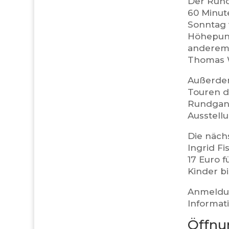
Der Run
60 Minut
Sonntag 
Höhepunk
anderem 
Thomas 
Außerdem
Touren d
Rundgang
Ausstell
Die nächs
Ingrid F
17 Euro 
Kinder bi
Anmeldun
Informat
Öffnu