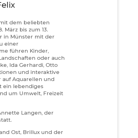
elix
 mit dem beliebten
. März bis zum 13.
 in Münster mit der
u einer
me führen Kinder,
 Landschaften oder auch
e, Ida Gerhardi, Otto
tionen und interaktive
r auf Aquarellen und
t ein lebendiges
nd um Umwelt, Freizeit
Annette Langen, der
tatt.
nd Ost, Brillux und der