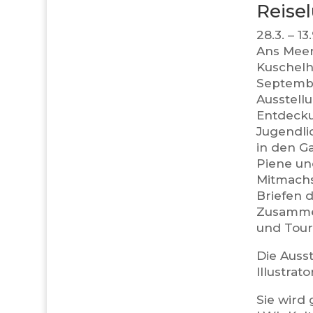
Reise
28.3. – 1
Ans Meer
Kuschelh
Septembe
Ausstell
Entdecku
Jugendli
in den G
Piene und
Mitmachs
Briefen d
Zusammen
und Tour
Die Auss
Illustra
Sie wird 