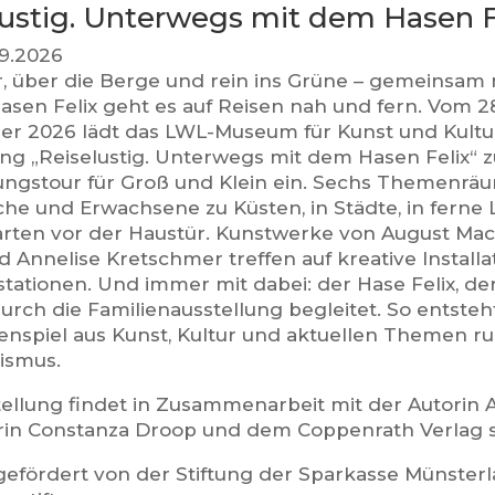
lustig. Unterwegs mit dem Hasen F
3.9.2026
, über die Berge und rein ins Grüne – gemeinsam
asen Felix geht es auf Reisen nah und fern. Vom 28
r 2026 lädt das LWL-Museum für Kunst und Kultur
ung „Reiselustig. Unterwegs mit dem Hasen Felix“ z
ngstour für Groß und Klein ein. Sechs Themenräu
che und Erwachsene zu Küsten, in Städte, in ferne
arten vor der Haustür. Kunstwerke von August Mack
 Annelise Kretschmer treffen auf kreative Installa
tationen. Und immer mit dabei: der Hase Felix, de
urch die Familienausstellung begleitet. So entsteh
spiel aus Kunst, Kultur und aktuellen Themen ru
ismus.
tellung findet in Zusammenarbeit mit der Autorin 
torin Constanza Droop und dem Coppenrath Verlag s
gefördert von der Stiftung der Sparkasse Münsterla