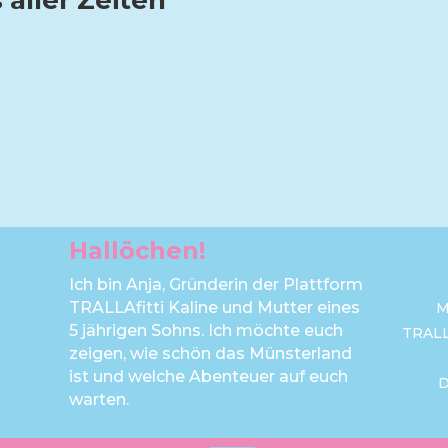
 aller Zeiten
Hallöchen!
Ich bin Anja, Gründerin der Plattform
TRALLAfitti Kaline und Mutter eines
M
5 jährigen Sohns. Ich möchte euch
TRAL
zeigen, wie schön das Münsterland
ist und welche Abenteuer auf euch
warten.