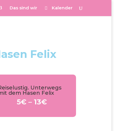
Das sind wir
Kalender
asen Felix
Reiselustig. Unterwegs
mit dem Hasen Felix
5€ – 13€