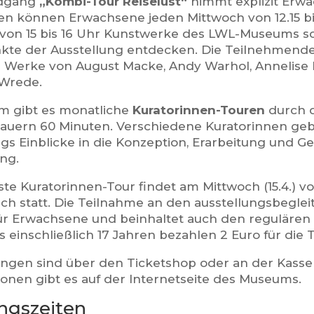
dgang
„Kombi-Tour Reiselust“
nimmt explizit Erwac
en können Erwachsene jeden Mittwoch von 12.15 bis
von 15 bis 16 Uhr Kunstwerke des LWL-Museums s
te der Ausstellung entdecken. Die Teilnehmende
Werke von August Macke, Andy Warhol, Annelise
Wrede.
 gibt es monatliche
Kuratorinnen-Touren
durch d
auern 60 Minuten. Verschiedene Kuratorinnen g
s Einblicke in die Konzeption, Erarbeitung und Ge
ung.
te Kuratorinnen-Tour findet am Mittwoch (15.4.) von
isch statt. Die Teilnahme an den ausstellungsbegle
für Erwachsene und beinhaltet auch den regulären
s einschließlich 17 Jahren bezahlen 2 Euro für die
gen sind über den Ticketshop oder an der Kasse
ionen gibt es auf der Internetseite des Museums.
ngszeiten