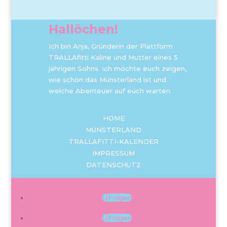
Hallöchen!
Ich bin Anja, Gründerin der Plattform
TRALLAfitti Kaline und Mutter eines 5
jährigen Sohns. Ich möchte euch zeigen,
wie schön das Münsterland ist und
welche Abenteuer auf euch warten.
HOME
MÜNSTERLAND
TRALLAFITTI-KALENDER
IMPRESSUM
DATENSCHUTZ
Folgen
Folgen