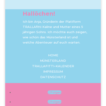
Hallöchen!
Ich bin Anja, Gründerin der Plattform
TRALLAfitti Kaline und Mutter eines 5
jährigen Sohns. Ich möchte euch zeigen,
wie schön das Münsterland ist und
welche Abenteuer auf euch warten.
HOME
MÜNSTERLAND
TRALLAFITTI-KALENDER
IMPRESSUM
DATENSCHUTZ
Folgen
Folgen