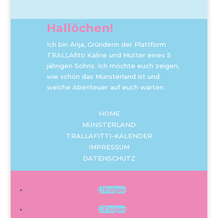
Hallöchen!
Ich bin Anja, Gründerin der Plattform
TRALLAfitti Kaline und Mutter eines 5
jährigen Sohns. Ich möchte euch zeigen,
wie schön das Münsterland ist und
welche Abenteuer auf euch warten.
HOME
MÜNSTERLAND
TRALLAFITTI-KALENDER
IMPRESSUM
DATENSCHUTZ
Folgen
Folgen