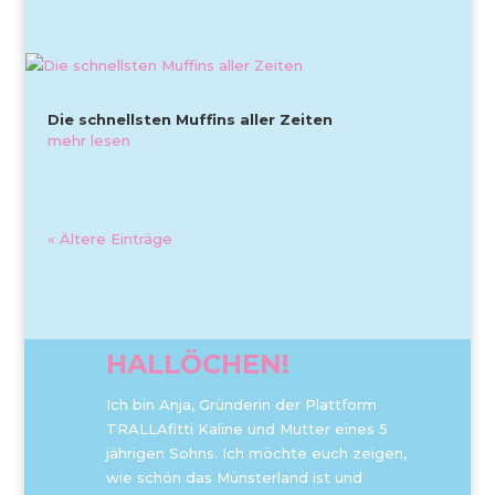
Die schnellsten Muffins aller Zeiten
mehr lesen
« Ältere Einträge
HALLÖCHEN!
Ich bin Anja, Gründerin der Plattform
TRALLAfitti Kaline und Mutter eines 5
jährigen Sohns. Ich möchte euch zeigen,
wie schön das Münsterland ist und