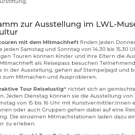
urstiftung.
amm zur Ausstellung im LWL-Mus
ultur
touren mit dem Mitmachheft
finden jeden Donners
e jeden Samstag und Sonntag von 14.30 bis 15.30 Uh
igen Touren können Kinder und ihre Eltern die Au
Mitmachheft als Reisepass besuchen Teilnehmen
le in der Ausstellung, gehen auf Stempeljagd und 
n zum Mitmachen und Ausprobieren.
raktive Tour Reiselustig“
richtet sich an gemischt
n. Jeden Dienstag können sie die Ausstellung von 1
mstag von 15 bis 16 Uhr mit Kunstvermittler:innen 
nnen oder auch Gruppen gehen dabei auf eine Rei
ung. Die einzelnen Mitmachstationen laden dazu ei
er zu erleben.