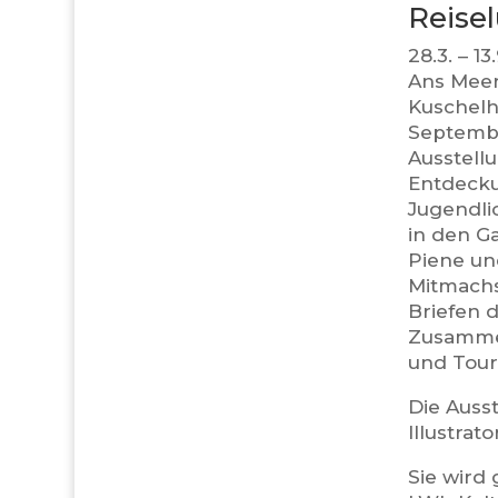
Reise
28.3. – 1
Ans Meer
Kuschelh
Septembe
Ausstell
Entdecku
Jugendli
in den G
Piene und
Mitmachs
Briefen d
Zusammen
und Tour
Die Auss
Illustra
Sie wird 