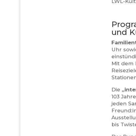
LWL-Kult
Progr
und K
Familien
Uhr sowi
einstünd
Mit dem 
Reisezie
Statione
Die
„inte
103 Jahre
jeden Sa
Freund:i
Ausstell
bis Twist