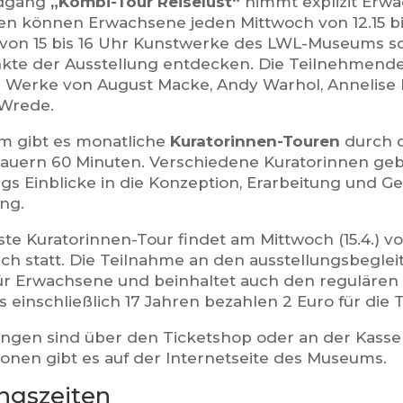
dgang
„Kombi-Tour Reiselust“
nimmt explizit Erwac
en können Erwachsene jeden Mittwoch von 12.15 bis
von 15 bis 16 Uhr Kunstwerke des LWL-Museums s
te der Ausstellung entdecken. Die Teilnehmende
Werke von August Macke, Andy Warhol, Annelise
Wrede.
 gibt es monatliche
Kuratorinnen-Touren
durch d
auern 60 Minuten. Verschiedene Kuratorinnen g
s Einblicke in die Konzeption, Erarbeitung und Ge
ung.
te Kuratorinnen-Tour findet am Mittwoch (15.4.) von
isch statt. Die Teilnahme an den ausstellungsbegle
für Erwachsene und beinhaltet auch den regulären
s einschließlich 17 Jahren bezahlen 2 Euro für die
gen sind über den Ticketshop oder an der Kasse
ionen gibt es auf der Internetseite des Museums.
ngszeiten