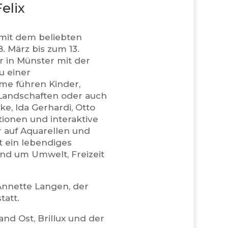
elix
 mit dem beliebten
. März bis zum 13.
 in Münster mit der
u einer
me führen Kinder,
 Landschaften oder auch
e, Ida Gerhardi, Otto
tionen und interaktive
r auf Aquarellen und
t ein lebendiges
nd um Umwelt, Freizeit
Annette Langen, der
tatt.
nd Ost, Brillux und der