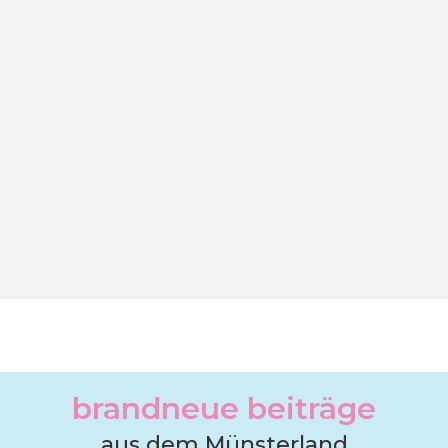
brandneue beiträge
aus dem Münsterland