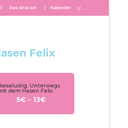
Das sind wir
Kalender
asen Felix
Reiselustig. Unterwegs
mit dem Hasen Felix
5€ – 13€