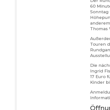
Der Run
60 Minut
Sonntag 
Höhepunk
anderem 
Thomas 
Außerdem
Touren d
Rundgang
Ausstell
Die nächs
Ingrid F
17 Euro 
Kinder bi
Anmeldun
Informat
Öffnu