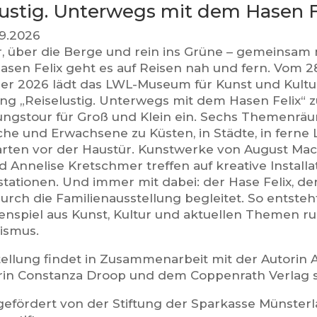
lustig. Unterwegs mit dem Hasen F
3.9.2026
, über die Berge und rein ins Grüne – gemeinsam
asen Felix geht es auf Reisen nah und fern. Vom 28
r 2026 lädt das LWL-Museum für Kunst und Kultur
ung „Reiselustig. Unterwegs mit dem Hasen Felix“ z
ngstour für Groß und Klein ein. Sechs Themenräu
che und Erwachsene zu Küsten, in Städte, in ferne
arten vor der Haustür. Kunstwerke von August Mack
 Annelise Kretschmer treffen auf kreative Installa
tationen. Und immer mit dabei: der Hase Felix, de
urch die Familienausstellung begleitet. So entsteh
spiel aus Kunst, Kultur und aktuellen Themen ru
ismus.
tellung findet in Zusammenarbeit mit der Autorin 
torin Constanza Droop und dem Coppenrath Verlag s
gefördert von der Stiftung der Sparkasse Münsterla