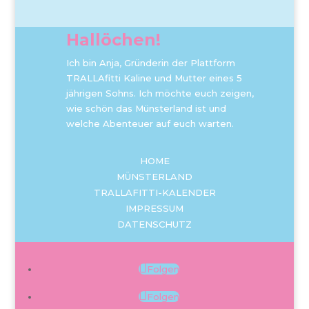
Hallöchen!
Ich bin Anja, Gründerin der Plattform
TRALLAfitti Kaline und Mutter eines 5
jährigen Sohns. Ich möchte euch zeigen,
wie schön das Münsterland ist und
welche Abenteuer auf euch warten.
HOME
MÜNSTERLAND
TRALLAFITTI-KALENDER
IMPRESSUM
DATENSCHUTZ
Folgen
Folgen