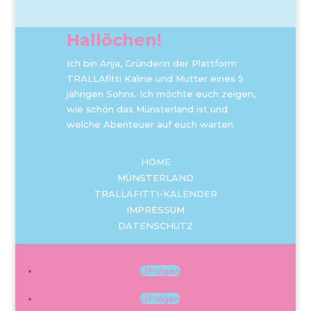
Hallöchen!
Ich bin Anja, Gründerin der Plattform
TRALLAfitti Kaline und Mutter eines 5
jährigen Sohns. Ich möchte euch zeigen,
wie schön das Münsterland ist und
welche Abenteuer auf euch warten.
HOME
MÜNSTERLAND
TRALLAFITTI-KALENDER
IMPRESSUM
DATENSCHUTZ
Folgen
Folgen