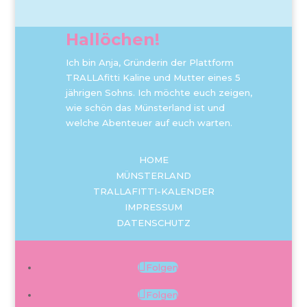
Hallöchen!
Ich bin Anja, Gründerin der Plattform
TRALLAfitti Kaline und Mutter eines 5
jährigen Sohns. Ich möchte euch zeigen,
wie schön das Münsterland ist und
welche Abenteuer auf euch warten.
HOME
MÜNSTERLAND
TRALLAFITTI-KALENDER
IMPRESSUM
DATENSCHUTZ
Folgen
Folgen