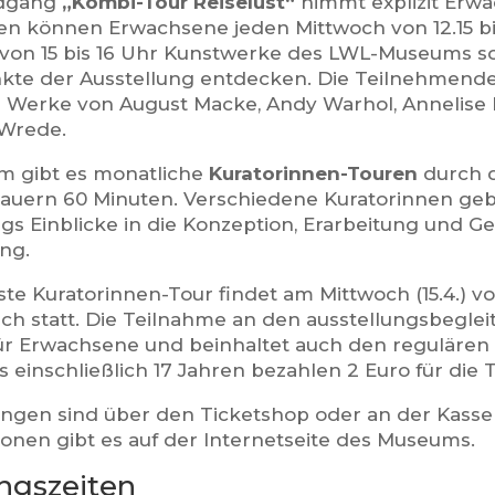
dgang
„Kombi-Tour Reiselust“
nimmt explizit Erwac
en können Erwachsene jeden Mittwoch von 12.15 bis
von 15 bis 16 Uhr Kunstwerke des LWL-Museums s
te der Ausstellung entdecken. Die Teilnehmende
Werke von August Macke, Andy Warhol, Annelise
Wrede.
 gibt es monatliche
Kuratorinnen-Touren
durch d
auern 60 Minuten. Verschiedene Kuratorinnen g
s Einblicke in die Konzeption, Erarbeitung und Ge
ung.
te Kuratorinnen-Tour findet am Mittwoch (15.4.) von
isch statt. Die Teilnahme an den ausstellungsbegle
für Erwachsene und beinhaltet auch den regulären
s einschließlich 17 Jahren bezahlen 2 Euro für die
gen sind über den Ticketshop oder an der Kasse
ionen gibt es auf der Internetseite des Museums.
ngszeiten