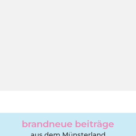
brandneue beiträge
aus dem Münsterland