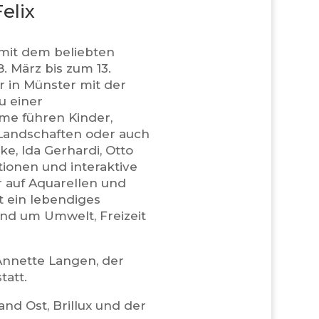
elix
 mit dem beliebten
. März bis zum 13.
 in Münster mit der
u einer
me führen Kinder,
 Landschaften oder auch
e, Ida Gerhardi, Otto
tionen und interaktive
r auf Aquarellen und
t ein lebendiges
nd um Umwelt, Freizeit
Annette Langen, der
tatt.
nd Ost, Brillux und der