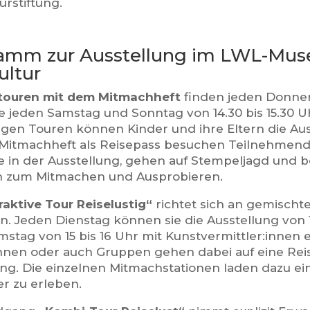
urstiftung.
amm zur Ausstellung im LWL-Mus
ultur
touren mit dem Mitmachheft
finden jeden Donners
e jeden Samstag und Sonntag von 14.30 bis 15.30 Uh
igen Touren können Kinder und ihre Eltern die Au
Mitmachheft als Reisepass besuchen Teilnehmen
le in der Ausstellung, gehen auf Stempeljagd und 
n zum Mitmachen und Ausprobieren.
raktive Tour Reiselustig“
richtet sich an gemischt
n. Jeden Dienstag können sie die Ausstellung von 1
mstag von 15 bis 16 Uhr mit Kunstvermittler:innen 
nnen oder auch Gruppen gehen dabei auf eine Rei
ung. Die einzelnen Mitmachstationen laden dazu ei
er zu erleben.