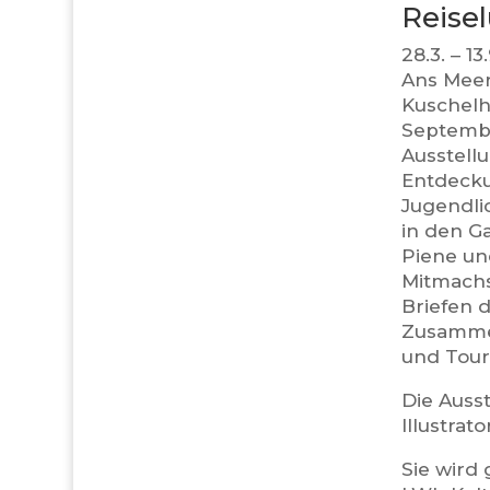
Reise
28.3. – 1
Ans Meer
Kuschelh
Septembe
Ausstell
Entdecku
Jugendli
in den G
Piene und
Mitmachs
Briefen d
Zusammen
und Tour
Die Auss
Illustra
Sie wird 