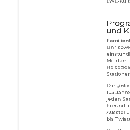
LWL-Kult
Progr
und K
Familien
Uhr sowi
einstünd
Mit dem 
Reisezie
Statione
Die
„inte
103 Jahre
jeden Sa
Freund:i
Ausstell
bis Twist