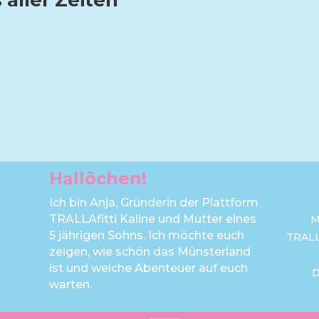
 aller Zeiten
Hallöchen!
Ich bin Anja, Gründerin der Plattform
TRALLAfitti Kaline und Mutter eines
M
5 jährigen Sohns. Ich möchte euch
TRAL
zeigen, wie schön das Münsterland
ist und welche Abenteuer auf euch
warten.