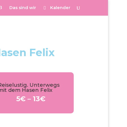
Das sind wir
Kalender
asen Felix
Reiselustig. Unterwegs
mit dem Hasen Felix
5€ – 13€