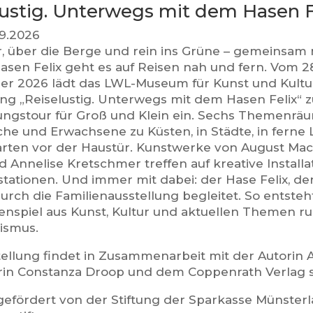
lustig. Unterwegs mit dem Hasen F
3.9.2026
, über die Berge und rein ins Grüne – gemeinsam
asen Felix geht es auf Reisen nah und fern. Vom 28
r 2026 lädt das LWL-Museum für Kunst und Kultur
ung „Reiselustig. Unterwegs mit dem Hasen Felix“ z
ngstour für Groß und Klein ein. Sechs Themenräu
che und Erwachsene zu Küsten, in Städte, in ferne
arten vor der Haustür. Kunstwerke von August Mack
 Annelise Kretschmer treffen auf kreative Installa
tationen. Und immer mit dabei: der Hase Felix, de
urch die Familienausstellung begleitet. So entsteh
spiel aus Kunst, Kultur und aktuellen Themen ru
ismus.
tellung findet in Zusammenarbeit mit der Autorin 
torin Constanza Droop und dem Coppenrath Verlag s
gefördert von der Stiftung der Sparkasse Münsterla