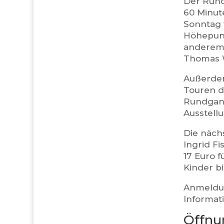
Der Run
60 Minut
Sonntag 
Höhepunk
anderem 
Thomas 
Außerdem
Touren d
Rundgang
Ausstell
Die nächs
Ingrid F
17 Euro 
Kinder bi
Anmeldun
Informat
Öffnu