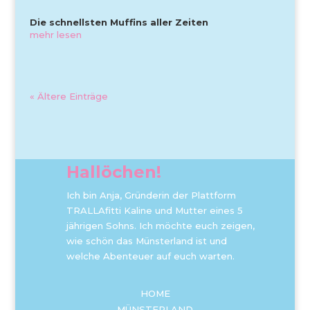
Die schnellsten Muffins aller Zeiten
mehr lesen
« Ältere Einträge
Hallöchen!
Ich bin Anja, Gründerin der Plattform
TRALLAfitti Kaline und Mutter eines 5
jährigen Sohns. Ich möchte euch zeigen,
wie schön das Münsterland ist und
welche Abenteuer auf euch warten.
HOME
MÜNSTERLAND