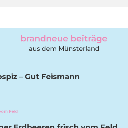
brandneue beiträge
aus dem Münsterland
ospiz – Gut Feismann
er Erdbeeren frisch vom Feld