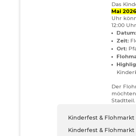
Das Kind
Mai 202
Uhr könn
12:00 Uh
Datum
Zeit:
Fl
Ort:
Pfa
Flohma
Highlig
Kinder
Der Flohm
möchten.
Stadtteil.
Kinderfest & Flohmark
Kinderfest & Flohmark