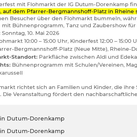
erfest mit Flohmarkt der
IG Dutum-Dorenkamp
fi
6
, auf dem Pfarrer-Bergmannshoff-Platz in Rheine s
en Besucher über den Flohmarkt bummeln, währe
r mit Bühnenprogramm, Tanz und Zaubershow für 
:
Sonntag, 10. Mai 2026
ohmarkt 10:00 – 15:00 Uhr, Kinderfest 12:00 – 15:00 
rrer-Bergmannshoff-Platz (Neue Mitte), Rheine
rkt-Standort:
Parkfläche zwischen Aldi und Edek
hts:
Bühnenprogramm mit Schulen/Vereinen, Mag
karussell
arkt richtet sich an Familien und Kinder, die ihr
 Die Veranstaltung fördert den nachbarschaftlich
t in Dutum-Dorenkamp
t in Dutum-Dorenkamp