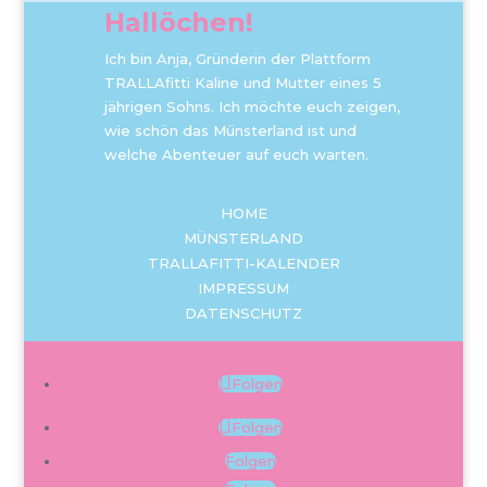
Hallöchen!
Ich bin Anja, Gründerin der Plattform
TRALLAfitti Kaline und Mutter eines 5
jährigen Sohns. Ich möchte euch zeigen,
wie schön das Münsterland ist und
welche Abenteuer auf euch warten.
HOME
MÜNSTERLAND
TRALLAFITTI-KALENDER
IMPRESSUM
DATENSCHUTZ
Folgen
Folgen
Folgen