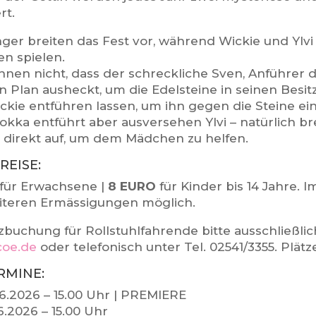
rt.
nger breiten das Fest vor, während Wickie und Ylv
en spielen.
ahnen nicht, dass der schreckliche Sven, Anführer d
 Plan ausheckt, um die Edelsteine in seinen Besitz
Wickie entführen lassen, um ihn gegen die Steine e
Pokka entführt aber ausversehen Ylvi – natürlich b
 direkt auf, um dem Mädchen zu helfen.
REISE:
für Erwachsene |
8 EURO
für Kinder bis 14 Jahre. 
iteren Ermässigungen möglich.
zbuchung für Rollstuhlfahrende bitte ausschließlic
coe.de
oder telefonisch unter Tel. 02541/3355. Plät
RMINE:
06.2026 – 15.00 Uhr | PREMIERE
6.2026 – 15.00 Uhr