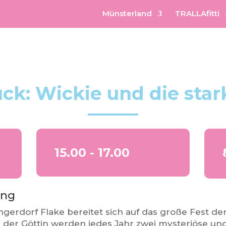
Münsterland
TRALLAfitti
ück: Wickie und die sta
15.00 - 17.00
ung
gerdorf Flake bereitet sich auf das große Fest der
 der Göttin werden jedes Jahr zwei mysteriöse und