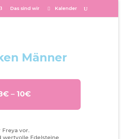
Das sind wir
Kalender
rken Männer
8€ – 10€
 Freya vor.
 wertvolle Edelsteine