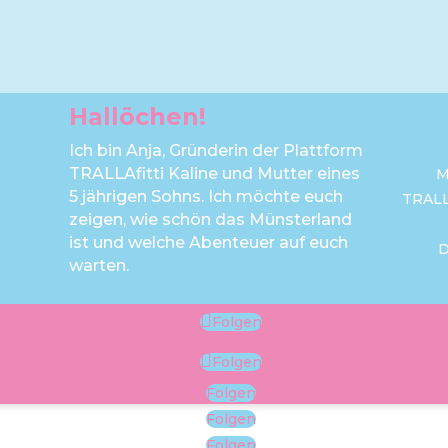
Hallöchen!
Ich bin Anja, Gründerin der Plattform
TRALLAfitti Kaline und Mutter eines
M
5 jährigen Sohns. Ich möchte euch
TRAL
zeigen, wie schön das Münsterland
ist und welche Abenteuer auf euch
warten.
Folgen
Folgen
Folgen
Folgen
Folgen