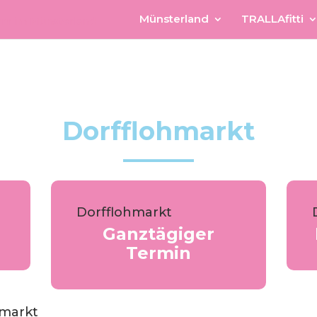
Münsterland
TRALLAfitti
Dorfflohmarkt
Dorfflohmarkt
Ganztägiger
Termin
hmarkt