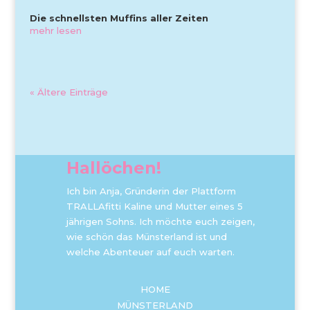
Die schnellsten Muffins aller Zeiten
mehr lesen
« Ältere Einträge
Hallöchen!
Ich bin Anja, Gründerin der Plattform
TRALLAfitti Kaline und Mutter eines 5
jährigen Sohns. Ich möchte euch zeigen,
wie schön das Münsterland ist und
welche Abenteuer auf euch warten.
HOME
MÜNSTERLAND