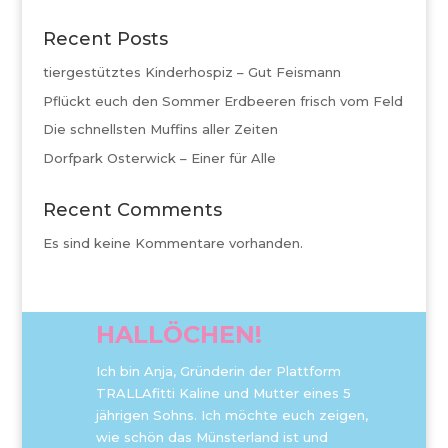
Recent Posts
tiergestütztes Kinderhospiz – Gut Feismann
Pflückt euch den Sommer Erdbeeren frisch vom Feld
Die schnellsten Muffins aller Zeiten
Dorfpark Osterwick – Einer für Alle
Recent Comments
Es sind keine Kommentare vorhanden.
HALLÖCHEN!
Ich bin Anja, Gründerin der Plattform
TRALLAfitti Kaline und Mutter eines 5
jährigen Sohns. Ich möchte euch zeigen,
wie schön das Münsterland ist und