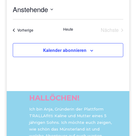
Anstehende
Datum
wählen.
Heute
Nächste
Veranstaltungen
Vorherige
Veranstaltu
Kalender abonnieren
HALLÖCHEN!
Ich bin Anja, Gründerin der Plattform
TRALLAfitti Kaline und Mutter eines 5
jährigen Sohns. Ich möchte euch zeigen,
wie schön das Münsterland ist und
welche Abenteuer auf euch warten.