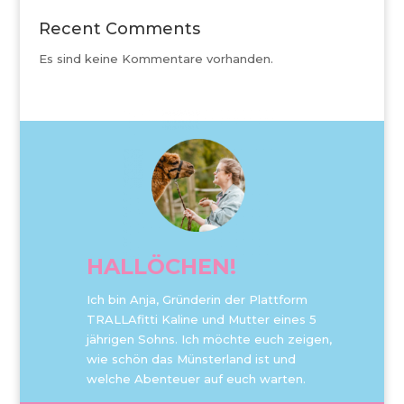
Recent Comments
Es sind keine Kommentare vorhanden.
HALLÖCHEN!
Ich bin Anja, Gründerin der Plattform
TRALLAfitti Kaline und Mutter eines 5
jährigen Sohns. Ich möchte euch zeigen,
wie schön das Münsterland ist und
welche Abenteuer auf euch warten.