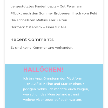
tiergestütztes Kinderhospiz – Gut Feismann
Pflückt euch den Sommer Erdbeeren frisch vom Feld
Die schnellsten Muffins aller Zeiten
Dorfpark Osterwick – Einer für Alle
Recent Comments
Es sind keine Kommentare vorhanden.
HALLÖCHEN!
Ich bin Anja, Gründerin der Plattform
TRALLAfitti Kaline und Mutter eines 5
jährigen Sohns. Ich möchte euch zeigen,
wie schön das Münsterland ist und
welche Abenteuer auf euch warten.