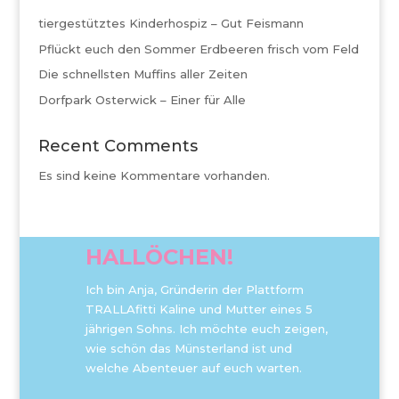
tiergestütztes Kinderhospiz – Gut Feismann
Pflückt euch den Sommer Erdbeeren frisch vom Feld
Die schnellsten Muffins aller Zeiten
Dorfpark Osterwick – Einer für Alle
Recent Comments
Es sind keine Kommentare vorhanden.
HALLÖCHEN!
Ich bin Anja, Gründerin der Plattform
TRALLAfitti Kaline und Mutter eines 5
jährigen Sohns. Ich möchte euch zeigen,
wie schön das Münsterland ist und
welche Abenteuer auf euch warten.