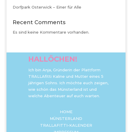
Dorfpark Osterwick – Einer für Alle
Recent Comments
Es sind keine Kommentare vorhanden.
HALLÖCHEN!
Ich bin Anja, Gründerin der Plattform
TRALLAfitti Kaline und Mutter eines 5
jährigen Sohns. Ich möchte euch zeigen,
wie schön das Münsterland ist und
welche Abenteuer auf euch warten.
HOME
MÜNSTERLAND
TRALLAFITTI-KALENDER
IMPRESSUM