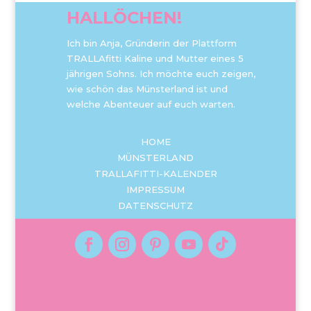
HALLÖCHEN!
Ich bin Anja, Gründerin der Plattform
TRALLAfitti Kaline und Mutter eines 5
jährigen Sohns. Ich möchte euch zeigen,
wie schön das Münsterland ist und
welche Abenteuer auf euch warten.
HOME
MÜNSTERLAND
TRALLAFITTI-KALENDER
IMPRESSUM
DATENSCHUTZ