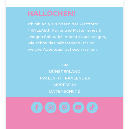
HALLÖCHEN!
Ich bin Anja, Gründerin der Plattform
TRALLAfitti Kaline und Mutter eines 5
jährigen Sohns. Ich möchte euch zeigen,
wie schön das Münsterland ist und
welche Abenteuer auf euch warten.
HOME
MÜNSTERLAND
TRALLAFITTI-KALENDER
IMPRESSUM
DATENSCHUTZ