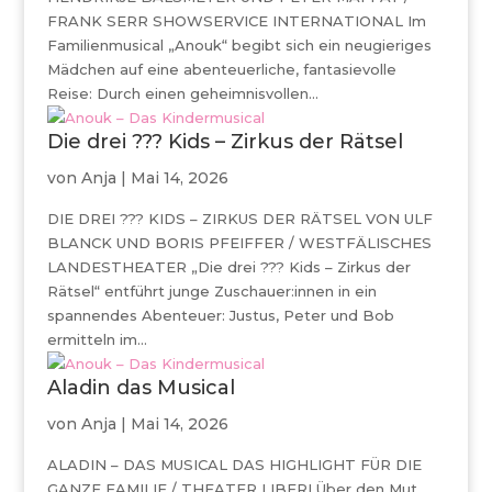
FRANK SERR SHOWSERVICE INTERNATIONAL Im
Familienmusical „Anouk“ begibt sich ein neugieriges
Mädchen auf eine abenteuerliche, fantasievolle
Reise: Durch einen geheimnisvollen...
Die drei ??? Kids – Zirkus der Rätsel
von
Anja
|
Mai 14, 2026
DIE DREI ??? KIDS – ZIRKUS DER RÄTSEL VON ULF
BLANCK UND BORIS PFEIFFER / WESTFÄLISCHES
LANDESTHEATER „Die drei ??? Kids – Zirkus der
Rätsel“ entführt junge Zuschauer:innen in ein
spannendes Abenteuer: Justus, Peter und Bob
ermitteln im...
Aladin das Musical
von
Anja
|
Mai 14, 2026
ALADIN – DAS MUSICAL DAS HIGHLIGHT FÜR DIE
GANZE FAMILIE / THEATER LIBERI Über den Mut,