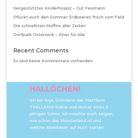
tiergestütztes Kinderhospiz – Gut Feismann
Pflückt euch den Sommer Erdbeeren frisch vom Feld
Die schnellsten Muffins aller Zeiten
Dorfpark Osterwick – Einer für Alle
Recent Comments
Es sind keine Kommentare vorhanden.
HALLÖCHEN!
Ich bin Anja, Gründerin der Plattform
TRALLAfitti Kaline und Mutter eines 5
jährigen Sohns. Ich möchte euch zeigen,
wie schön das Münsterland ist und
welche Abenteuer auf euch warten.