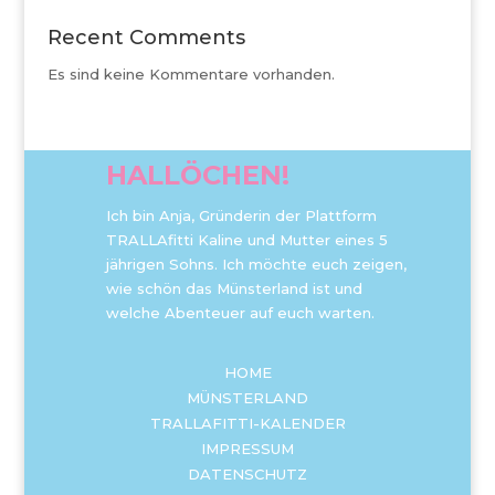
Recent Comments
Es sind keine Kommentare vorhanden.
HALLÖCHEN!
Ich bin Anja, Gründerin der Plattform
TRALLAfitti Kaline und Mutter eines 5
jährigen Sohns. Ich möchte euch zeigen,
wie schön das Münsterland ist und
welche Abenteuer auf euch warten.
HOME
MÜNSTERLAND
TRALLAFITTI-KALENDER
IMPRESSUM
DATENSCHUTZ