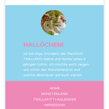
HALLÖCHEN!
Ich bin Anja, Gründerin der Plattform
TRALLAfitti Kaline und Mutter eines 5
jährigen Sohns. Ich möchte euch zeigen,
wie schön das Münsterland ist und
welche Abenteuer auf euch warten.
HOME
MÜNSTERLAND
TRALLAFITTI-KALENDER
IMPRESSUM